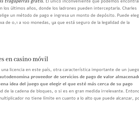
as tragaperras gratis.
El único inconveniente que podemos encontra
n los últimos años, donde los ladrones pueden interceptarla. Charles
s, elige un método de pago e ingresa un monto de depósito. Puede elegi
va de 0,1 a 100 monedas, ya que está seguro de la legalidad de la
s en casino móvil
na licencia en este país, otra característica importante de un jueg
autodenomina proveedor de servicios de pago de valor almacenad
a idea del juego que elegir el que esté más cerca de su pago
dad de la cadena de bloques, o si es en gran medida irrelevante. Enton
ultiplicador no tiene límite en cuanto a lo alto que puede alcanzar, p