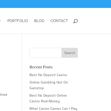
PORTFOLIO
BLOG
CONTACT
Recent Posts
Best No Deposit Casino
Online Gambling Not On
Gamstop
 Iowa
Best No Deposit Online
Casino Real Money
What Casino Games Can I Play