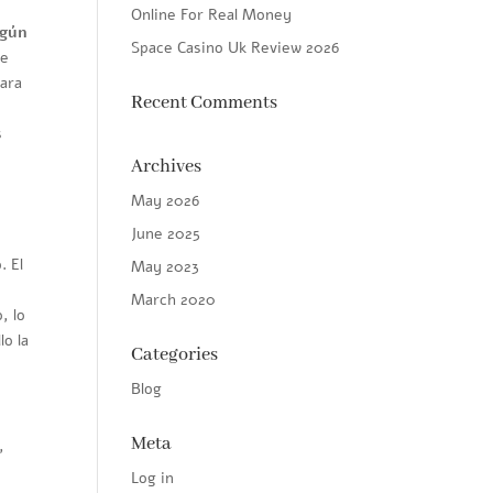
Online For Real Money
ngún
Space Casino Uk Review 2026
de
para
Recent Comments
s
Archives
May 2026
June 2025
. El
May 2023
March 2020
, lo
lo la
Categories
Blog
Meta
,
Log in