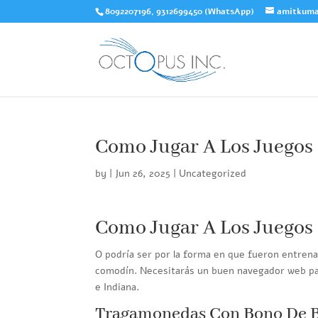
8092207196, 9312699450 (WhatsApp)
amitkuma
Como Jugar A Los Juegos
by
|
Jun 26, 2025
| Uncategorized
Como Jugar A Los Juegos
O podría ser por la forma en que fueron entren
comodín. Necesitarás un buen navegador web par
e Indiana.
Tragamonedas Con Bono De B