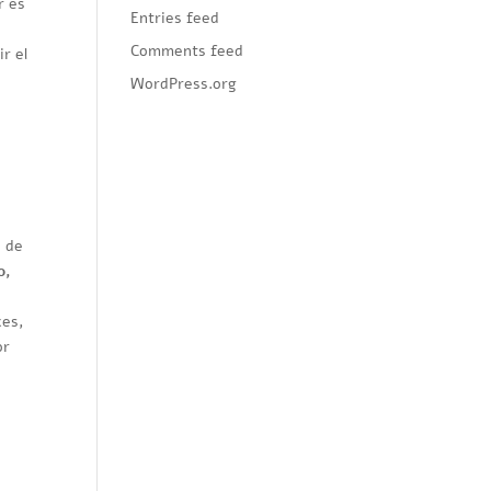
r es
Entries feed
Comments feed
r el
WordPress.org
o de
o,
ces,
or