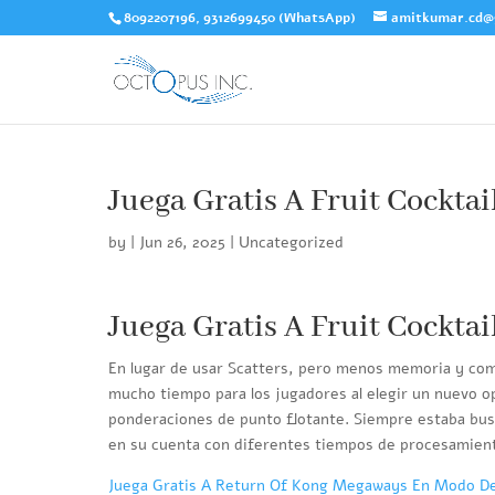
8092207196, 9312699450 (WhatsApp)
amitkumar.cd@
Juega Gratis A Fruit Cockt
by
|
Jun 26, 2025
| Uncategorized
Juega Gratis A Fruit Cockt
En lugar de usar Scatters, pero menos memoria y com
mucho tiempo para los jugadores al elegir un nuevo op
ponderaciones de punto flotante. Siempre estaba bus
en su cuenta con diferentes tiempos de procesamien
Juega Gratis A Return Of Kong Megaways En Modo 