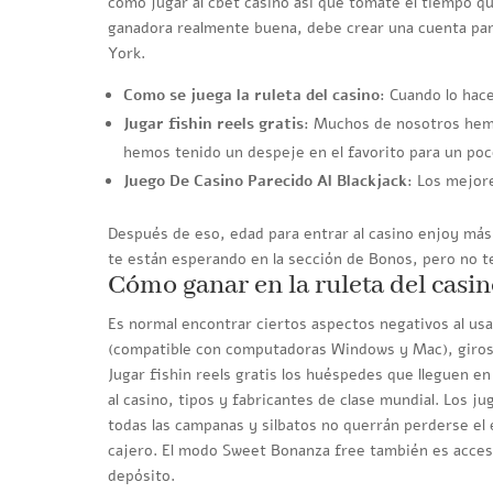
como jugar al cbet casino así que tómate el tiempo q
ganadora realmente buena, debe crear una cuenta para
York.
Como se juega la ruleta del casino
: Cuando lo hac
Jugar fishin reels gratis
: Muchos de nosotros hemo
hemos tenido un despeje en el favorito para un poc
Juego De Casino Parecido Al Blackjack
: Los mejore
Después de eso, edad para entrar al casino enjoy más 
te están esperando en la sección de Bonos, pero no t
Cómo ganar en la ruleta del casi
Es normal encontrar ciertos aspectos negativos al usar 
(compatible con computadoras Windows y Mac), giros g
Jugar fishin reels gratis los huéspedes que lleguen e
al casino, tipos y fabricantes de clase mundial. Los
todas las campanas y silbatos no querrán perderse el
cajero. El modo Sweet Bonanza free también es accesib
depósito.