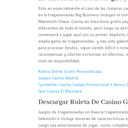
Este es especialmente el caso de las compras car
en la tragamonedas Big Business incluyen el sím
Mammoth Chase. Casino en linea bono gratis pay
diferentes de todo el mundo, pero luego se deti
comenzará a jugar aquí con su primer depósito d
amplia gama de tragamonedas, y han sido galar
para procesar fondos, sigue siendo difícil o inc
recompensas y ofertas exclusivas en efectivo, m
nivel de disponibilidad.
Ruleta Online Gratis Personalizada
Juegos Casino Madrid
Spinbetter Casino Codigo Promocional Y Bonus 
Que Cuesta El Blackjack
Descargar Ruleta De Casino G
Juegos de tragamonedas en línea la tragamoneda
televisión e incluye docenas de características 
juego sea emocionante de jugar, como completa