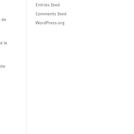
Entries feed
Comments feed
l de
WordPress.org
a
e la
nte
s