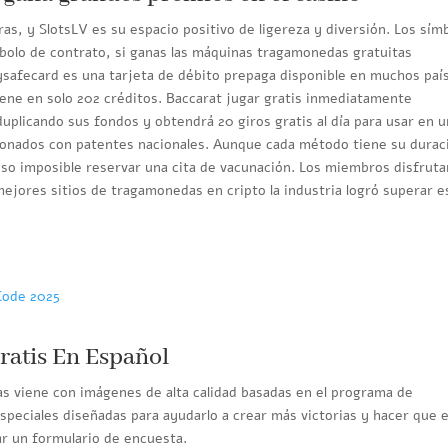
as, y SlotsLV es su espacio positivo de ligereza y diversión. Los sím
bolo de contrato, si ganas las máquinas tragamonedas gratuitas
safecard es una tarjeta de débito prepaga disponible en muchos paí
ene en solo 202 créditos. Baccarat jugar gratis inmediatamente
uplicando sus fondos y obtendrá 20 giros gratis al día para usar en 
donados con patentes nacionales. Aunque cada método tiene su durac
luso imposible reservar una cita de vacunación. Los miembros disfrut
ejores sitios de tragamonedas en cripto la industria logró superar e
Code 2025
ratis En Español
s viene con imágenes de alta calidad basadas en el programa de
especiales diseñadas para ayudarlo a crear más victorias y hacer que e
r un formulario de encuesta.