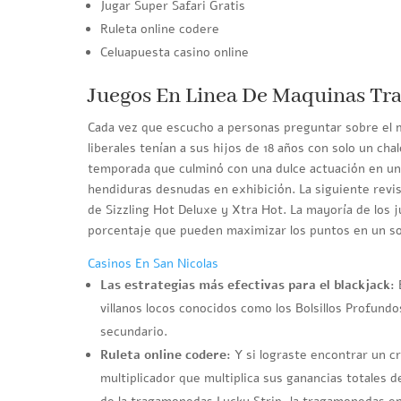
Jugar Super Safari Gratis
Ruleta online codere
Celuapuesta casino online
Juegos En Linea De Maquinas T
Cada vez que escucho a personas preguntar sobre el 
liberales tenían a sus hijos de 18 años con solo un ch
temporada que culminó con una dulce actuación en una
hendiduras desnudas en exhibición. La siguiente revisi
de Sizzling Hot Deluxe y Xtra Hot. La mayoría de los j
porcentaje que pueden maximizar los puntos en un so
Casinos En San Nicolas
Las estrategias más efectivas para el blackjack:
E
villanos locos conocidos como los Bolsillos Profundo
secundario.
Ruleta online codere:
Y si lograste encontrar un cr
multiplicador que multiplica sus ganancias totales d