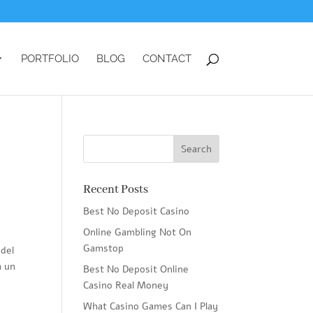
PORTFOLIO
BLOG
CONTACT
Recent Posts
Best No Deposit Casino
Online Gambling Not On
Gamstop
 del
a un
Best No Deposit Online
Casino Real Money
What Casino Games Can I Play