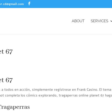
r.cd@gmail.com
ABOUT
SERVICES
t 67
t 67
s a todos en acción, simplemente regístrese en Frank Casino. El tema
ot completa los cómics explorando, tragaperras online planet 67 hag
Tragaperras