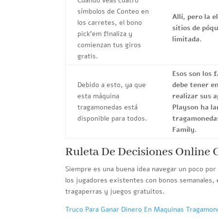
Cuando veas cuatro
símbolos de Conteo en
Allí, pero la e
los carretes, el bono
sitios de póq
pick’em finaliza y
limitada.
comienzan tus giros
gratis.
Esos son los 
Debido a esto, ya que
debe tener en
esta máquina
realizar sus 
tragamonedas está
Playson ha la
disponible para todos.
tragamonedas
Family.
Ruleta De Decisiones Online 
Siempre es una buena idea navegar un poco por 
los jugadores existentes con bonos semanales, 
tragaperras y juegos gratuitos.
Truco Para Ganar Dinero En Maquinas Tragamon