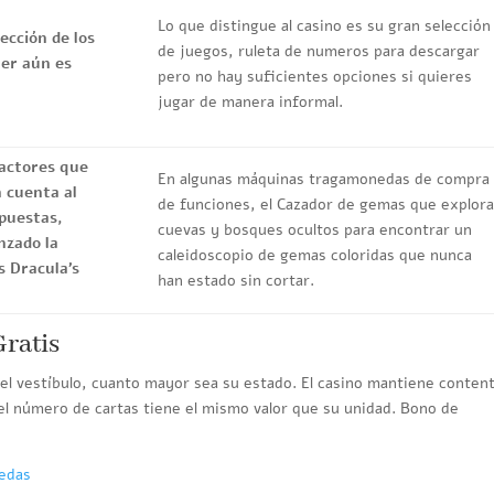
Lo que distingue al casino es su gran selección
lección de los
de juegos, ruleta de numeros para descargar
uer aún es
pero no hay suficientes opciones si quieres
jugar de manera informal.
factores que
En algunas máquinas tragamonedas de compra
 cuenta al
de funciones, el Cazador de gemas que explor
apuestas,
cuevas y bosques ocultos para encontrar un
nzado la
caleidoscopio de gemas coloridas que nunca
 Dracula’s
han estado sin cortar.
Gratis
el vestíbulo, cuanto mayor sea su estado. El casino mantiene conten
el número de cartas tiene el mismo valor que su unidad. Bono de
edas