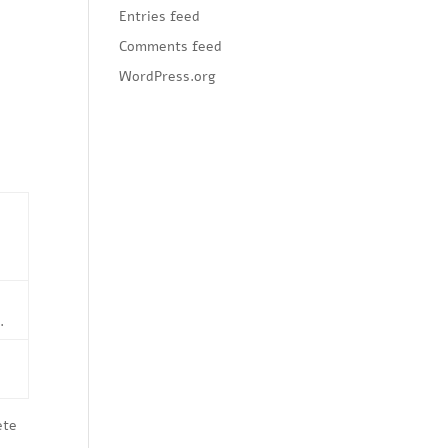
Entries feed
Comments feed
WordPress.org
.
ete