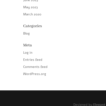
June 2025
May 2023
March 2020
Categories
Blog
Meta
Log in
Entries feed
Comments feed
WordPress.org
Designed by
Elegan