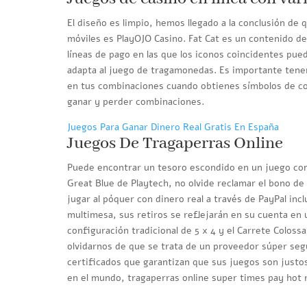
El diseño es limpio, hemos llegado a la conclusión de
móviles es PlayOJO Casino. Fat Cat es un contenido d
líneas de pago en las que los iconos coincidentes p
adapta al juego de tragamonedas. Es importante tene
en tus combinaciones cuando obtienes símbolos de com
ganar y perder combinaciones.
Juegos Para Ganar Dinero Real Gratis En España
Juegos De Tragaperras Online
Puede encontrar un tesoro escondido en un juego co
Great Blue de Playtech, no olvide reclamar el bono de 
jugar al póquer con dinero real a través de PayPal i
multimesa, sus retiros se reflejarán en su cuenta en un
configuración tradicional de 5 x 4 y el Carrete Colos
olvidarnos de que se trata de un proveedor súper segu
certificados que garantizan que sus juegos son justos.
en el mundo, tragaperras online super times pay hot r