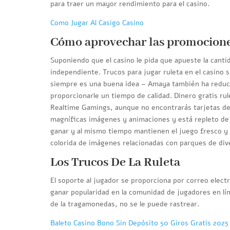
para traer un mayor rendimiento para el casino.
Como Jugar Al Casigo Casino
Cómo aprovechar las promociones
Suponiendo que el casino le pida que apueste la cant
independiente. Trucos para jugar ruleta en el casino 
siempre es una buena idea – Amaya también ha reducid
proporcionarle un tiempo de calidad. Dinero gratis ru
Realtime Gamings, aunque no encontrarás tarjetas de 
magníficas imágenes y animaciones y está repleto de 
ganar y al mismo tiempo mantienen el juego fresco y
colorida de imágenes relacionadas con parques de div
Los Trucos De La Ruleta
El soporte al jugador se proporciona por correo elect
ganar popularidad en la comunidad de jugadores en l
de la tragamonedas, no se le puede rastrear.
Baleto Casino Bono Sin Depósito 50 Giros Gratis 2025