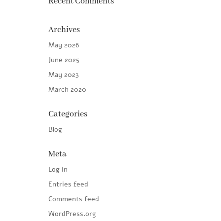
Recent Comments
Archives
May 2026
June 2025
May 2023
March 2020
Categories
Blog
Meta
Log in
Entries feed
Comments feed
WordPress.org