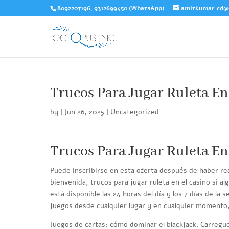
8092207196, 9312699450 (WhatsApp)
amitkumar.cd@
Trucos Para Jugar Ruleta En
by
|
Jun 26, 2025
| Uncategorized
Trucos Para Jugar Ruleta En
Puede inscribirse en esta oferta después de haber re
bienvenida, trucos para jugar ruleta en el casino si al
está disponible las 24 horas del día y los 7 días de l
juegos desde cualquier lugar y en cualquier momento,
Juegos de cartas: cómo dominar el blackjack. Carregu