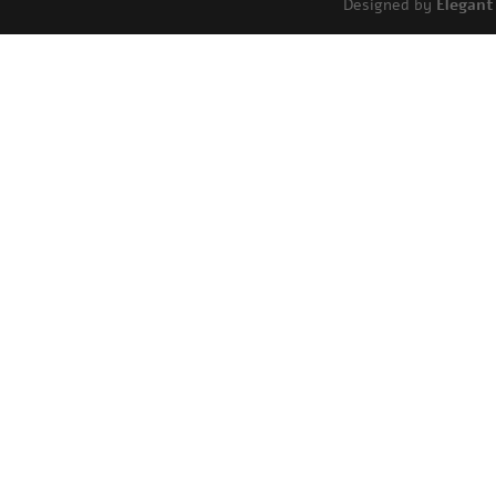
Designed by
Elegan